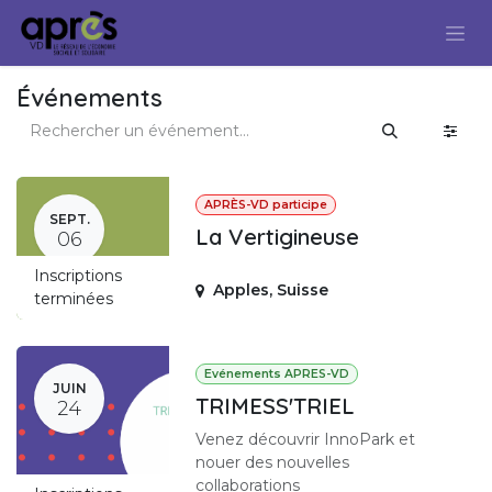
Se rendre au contenu
Événements
APRÈS-VD participe
SEPT.
La Vertigineuse
06
Inscriptions
Apples
,
Suisse
terminées
Evénements APRES-VD
JUIN
TRIMESS'TRIEL
24
Venez découvrir InnoPark et
nouer des nouvelles
collaborations