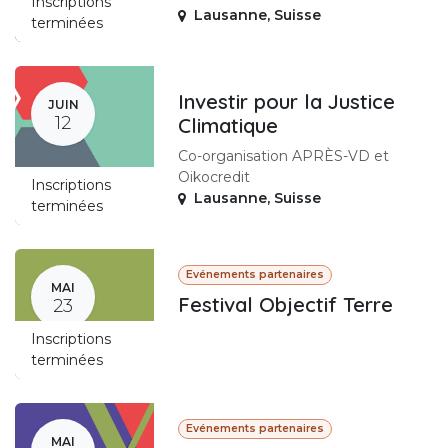
Inscriptions
Lausanne
,
Suisse
terminées
Investir pour la Justice
JUIN
12
Climatique
Co-organisation APRÈS-VD et
Oikocredit
Inscriptions
Lausanne
,
Suisse
terminées
Evénements partenaires
MAI
Festival Objectif Terre
23
Inscriptions
terminées
Evénements partenaires
MAI