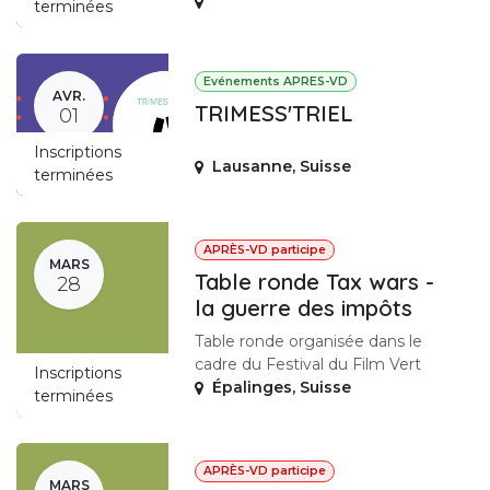
terminées
Evénements APRES-VD
AVR.
TRIMESS'TRIEL
01
Inscriptions
Lausanne
,
Suisse
terminées
APRÈS-VD participe
MARS
Table ronde Tax wars -
28
la guerre des impôts
Table ronde organisée dans le
cadre du Festival du Film Vert
Inscriptions
Épalinges
,
Suisse
terminées
APRÈS-VD participe
MARS