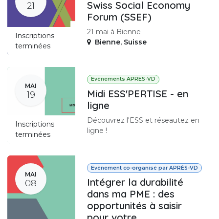
Swiss Social Economy
21
Forum (SSEF)
21 mai à Bienne
Inscriptions
Bienne
,
Suisse
terminées
Evénements APRES-VD
MAI
Midi ESS'PERTISE - en
19
ligne
Découvrez l'ESS et réseautez en
Inscriptions
ligne !
terminées
Evènement co-organisé par APRÈS-VD
MAI
Intégrer la durabilité
08
dans ma PME : des
opportunités à saisir
pour votre