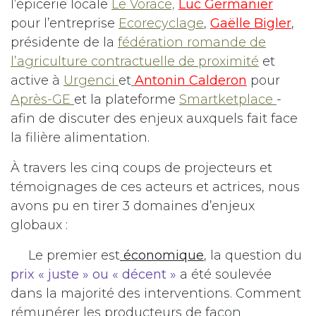
l’épicerie locale
Le Vorace,
Luc Germanier
pour l’entreprise
Ecorecyclage
,
Gaëlle Bigler
,
présidente de la
fédération romande de
l’agriculture contractuelle de proximité
et
active à
Urgenci
et
Antonin Calderon
pour
Après-GE
et la plateforme
Smartketplace
-
afin de discuter des enjeux auxquels fait face
la filière alimentation.
À travers les cinq coups de projecteurs et
témoignages de ces acteurs et actrices, nous
avons pu en tirer 3 domaines d’enjeux
globaux :
Le premier est
économique
, la question du
prix « juste » ou « décent »
a été soulevée
dans la majorité des interventions. Comment
rémunérer les producteurs de façon