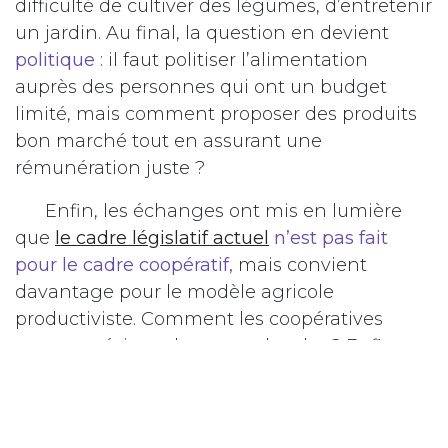
difficulté de cultiver des légumes, d’entretenir
un jardin. Au final, la question en devient
politique
: il faut politiser l’alimentation
auprès des personnes qui ont un budget
limité, mais comment proposer des produits
bon marché tout en assurant une
rémunération juste ?
Enfin, les échanges ont mis en lumière
que
le cadre législatif actuel
n’est pas fait
pour le cadre coopératif,
mais convient
davantage pour le modèle agricole
productiviste. Comment les coopératives
peuvent résister dans un tel cadre ? Enfin,
quelles aides -fédérales, cantonales,
communales - existent aider les microfermes
ou les intuitives citoyennes promouvant une