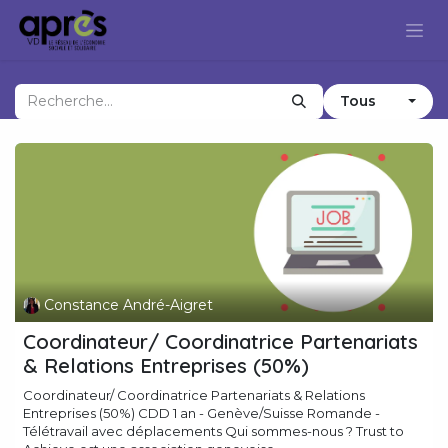
Se rendre au contenu
Tous
Constance André-Aigret
Coordinateur/ Coordinatrice Partenariats
& Relations Entreprises (50%)
Coordinateur/ Coordinatrice Partenariats & Relations
Entreprises (50%) CDD 1 an - Genève/Suisse Romande -
Télétravail avec déplacements Qui sommes-nous ? Trust to