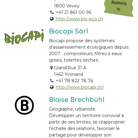
Rabais
1800 Vevey
%
+41 21 861 00 96
http://www.bio-eco.ch
Biocapi Sàrl
Biocapi propose des systèmes
d'assainissement écologiques depuis
2007 : composteurs, filtres à eaux
grises, toilettes sèches .
Grand'Rue 31 A
1462 Yvonand
+41 78 822 78 76
http://www.biocapi.ch/
Blaise Brechbühl
Géographe, urbaniste.
Développer un territoire convivial à
partir de ses limites, se réapproprier
l’échelle des relations, favoriser le
partage pour développer son