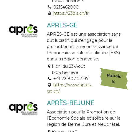
1004 Lausanne
0215462000
https://23bis.ch/fr
APRES-GE
APRÈS-GE est une association sans
but lucratif, qui s'engage pour la
promotion et la reconnaissance de
l'économie sociale et solidaire (ESS)
dans la région genevoise.
1, ch. du 23-Août
1205 Genève
Rabais
+41 22 807 27 97
%
https://www.apres-
ge.ch/
APRÈS-BEJUNE
Association pour la Promotion de
l'Économie Sociale et solidaire sur la
région de Berne, Jura et Neuchâtel.
Bellevaux 50