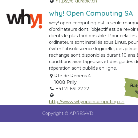
https://e-durable.ch
why! Open Computing SA
why! open computing est la seule marqu
d’ordinateurs dont l’objectif est de revoir 
clients le plus tard possible. Pour cela, les
ordinateurs sont installés sous Linux, pour
éviter l'obsolescence logicielle, des pièce
rechange sont disponibles durant 10 ans 
conditions avantageuses et des guides d
réparation sont publiés en ligne.
Rte de Renens 4
1008 Prilly
Rab
+41 21 661 22 22
http://www.whyopencomputing.ch
Copyright © APRẼS-VD