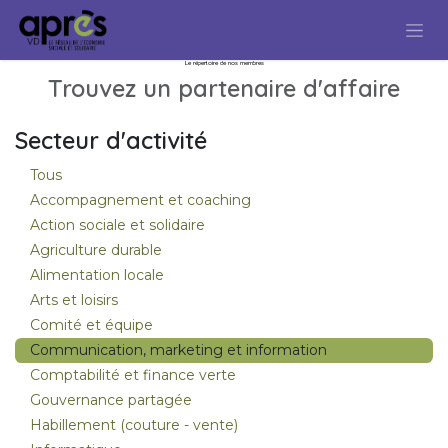
Se rendre au contenu
Le répertoire de nos membres
Trouvez un partenaire d'affaire
Secteur d'activité
Tous
Accompagnement et coaching
Action sociale et solidaire
Agriculture durable
Alimentation locale
Arts et loisirs
Comité et équipe
Communication, marketing et information
Comptabilité et finance verte
Gouvernance partagée
Habillement (couture - vente)