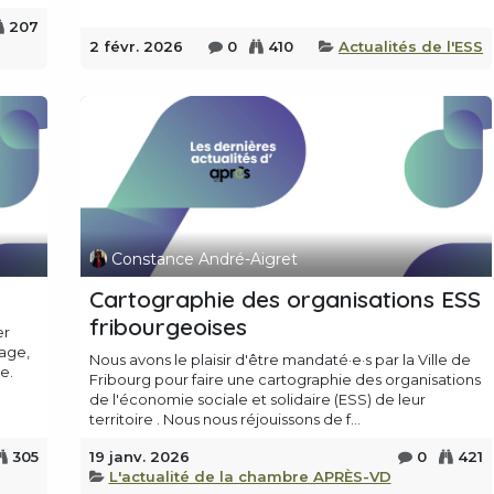
207
2 févr. 2026
0
410
Actualités de l'ESS
Constance André-Aigret
Cartographie des organisations ESS
fribourgeoises
er
tage,
Nous avons le plaisir d'être mandaté·e·s par la Ville de
e.
Fribourg pour faire une cartographie des organisations
de l'économie sociale et solidaire (ESS) de leur
territoire . Nous nous réjouissons de f...
305
19 janv. 2026
0
421
L'actualité de la chambre APRÈS-VD