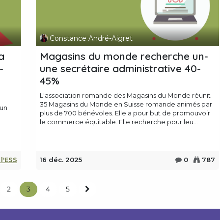
Constance André-Aigret
a
Magasins du monde recherche un-
-
une secrétaire administrative 40-
45%
L'association romande des Magasins du Monde réunit
35 Magasins du Monde en Suisse romande animés par
 un
plus de 700 bénévoles. Elle a pour but de promouvoir
le commerce équitable. Elle recherche pour leu...
 l'ESS
16 déc. 2025
0
787
2
3
4
5