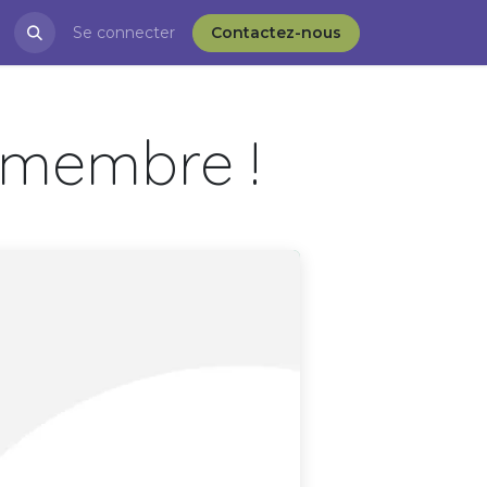
restations
Se connecter
Blog
APRÈS-VD et l'ESS
Contactez-nous
 membre !