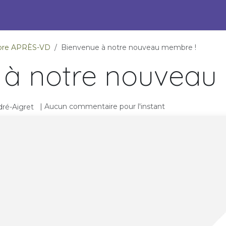
s Engagées pour l'ESS
Pépites durables
Événements
P
ambre APRÈS-VD
Bienvenue à notre nouveau membre !
 à notre nouveau
| Aucun commentaire pour l'instant
ré-Aigret