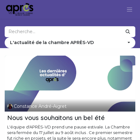
Se rendre au contenu
L'actualité de la chambre APRÈS-VD
Constance André-Aigret
Nous vous souhaitons un bel été
L'équipe d'APRÈS-VD prend une pause estivale. La Chambre
sera fermée du 17 juillet au 9 août inclus . Ce premier semestre
fut riche en projets, et la suite le sera encore plus, notamment