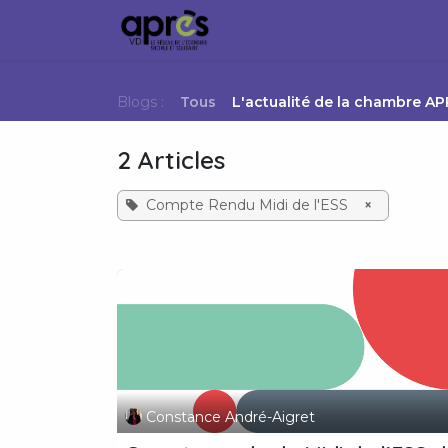
Se rendre au contenu
Accueil
Membres
Ville
Blogs :
Tous
L'actualité de la chambre A
2 Articles
Compte Rendu Midi de l'ESS
×
Constance André-Aigret