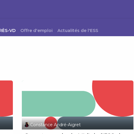
s Engagées pour l'ESS
Pépites durables
Événements
P
PRÈS-VD
Offre d'emploi
Actualités de l'ESS
Constance André-Aigret