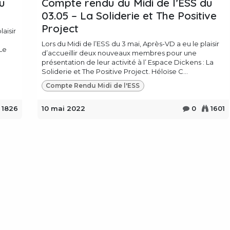
u
Compte rendu du Midi de l’ESS du
03.05 – La Soliderie et The Positive
Project
laisir
Lors du Midi de l’ESS du 3 mai, Après-VD a eu le plaisir
 Le
d’accueillir deux nouveaux membres pour une
présentation de leur activité à l’ Espace Dickens : La
Soliderie et The Positive Project. Héloïse C...
Compte Rendu Midi de l'ESS
1826
10 mai 2022
0
1601