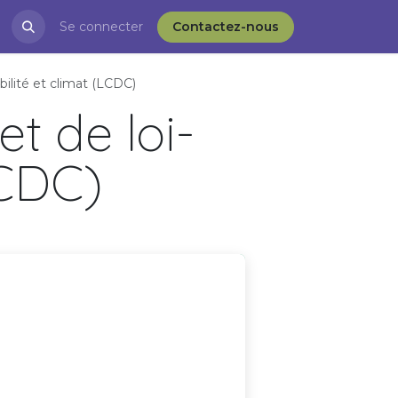
restations
Se connecter
Blog
APRÈS-VD et l'ESS
Contactez-nous
bilité et climat (LCDC)
et de loi-
LCDC)