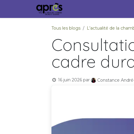
Se rendre au contenu
Accueil
Membres
Ville
Tous les blogs
L'actualité de la ch
Consultatio
cadre dura
16 juin 2026
par
Constance André-