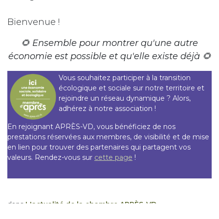
Bienvenue !
🌻 Ensemble pour montrer qu'une autre
économie est possible et qu'elle existe déjà 🌻
Vous souhaitez participer à la transition
écologique et sociale sur notre territoire et
rejoindre un réseau dynamique ? Alors,
adhérez à notre association !
En rejoignant APRÈS-VD, vous bénéficiez de nos
prestations réservées aux membres, de visibilité et de mise
en lien pour trouver des partenaires qui partagent vos
valeurs. Rendez-vous sur
cette page
!
dans
L'actualité de la chambre APRÈS-VD