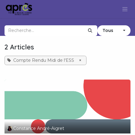
Se rendre au contenu
Tous
2 Articles
Compte Rendu Midi de l'ESS
×
Constance André-Aigret