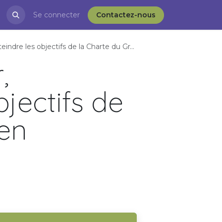
restations
Se connecter
Blog
APRÈS-VD et l'ESS
Contactez-nous
ectifs de la Charte du Grand Genève en transition
,
jectifs de
en