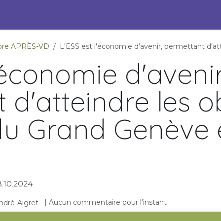
s Engagées pour l'ESS
Pépites durables
Événements
P
ambre APRÈS-VD
L'ESS est l'économie d'avenir, permettant d'atteindre les obj
'économie d'avenir
d'atteindre les ob
 du Grand Genève 
8.10.2024
| Aucun commentaire pour l'instant
ndré-Aigret