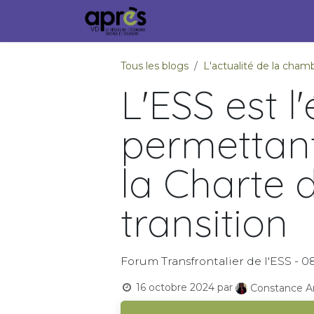
Se rendre au contenu
Accueil
Membres
Ville
Tous les blogs
L'actualité de la ch
L'ESS est l
permettant 
la Charte
transition
Forum Transfrontalier de l'ESS - 0
16 octobre 2024
par
Constance A