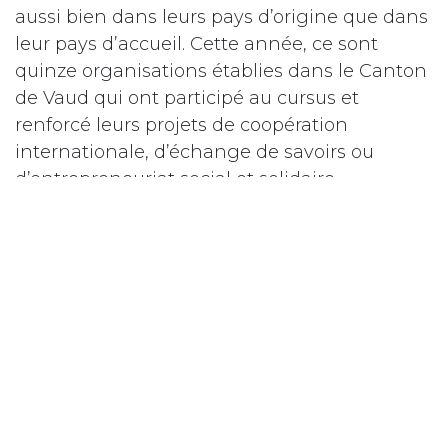
aussi bien dans leurs pays d’origine que dans
leur pays d’accueil. Cette année, ce sont
quinze organisations établies dans le Canton
de Vaud qui ont participé au cursus et
renforcé leurs projets de coopération
internationale, d’échange de savoirs ou
d’entrepreneuriat social et solidaire.
Lire le
communiqué de presse en entier ici
.
dans
L'actualité de la chambre APRÈS-VD
Constance André-Aigret
17 octobre
2024
PARTAGER CETTE PUBLICATION