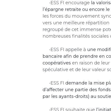
​•ESS FI encourage
la valori
l’épargne retraite ou encore le
les forces du mouvement syndica
vers une meilleure répartition 
regroupé de cet immense poten
nombreuses finalités sociale
​•ESS FI appelle à
une modifi
bancaire afin de prendre en co
coopératives
en raison de leur 
spéculative et de leur valeur
​•ESS FI
demande la mise pl
d’affecter une partie des fond
par les ayants-droits) au souti
​•ESS FI souhaite que
l’initi