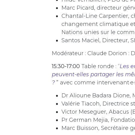
Marc Picard, directeur gén
Chantal-Line Carpentier, 
changement climatique et
Nations unies sur le com
Santos Maciel, Directeur, S
Modérateur : Claude Dorion : 
15:30-17:00
Table ronde : “
Les e
peuvent-elles partager les m
?
” avec comme intervenant·e·
Dr Alioune Badara Dione, M
Valérie Tiacoh, Directrice 
Victor Meseguer, Abacus (
Pr German Mejia, Fondati
Marc Buisson, Secrétaire g