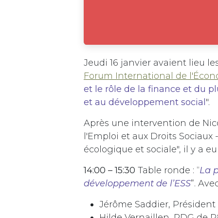
Jeudi 16 janvier avaient lieu 
Forum International de l'Écono
et le rôle de la finance et d
et au développement social
".
Après une intervention de Ni
l'Emploi et aux Droits Sociaux -
écologique et sociale", il y a e
14:00 – 15:30
Table ronde : “
La p
développement de l’ESS
”. Ave
Jérôme Saddier, Président 
Hilde Vernaillen, PDG de 