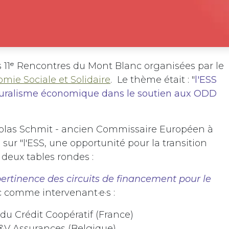
les 11ᵉ Rencontres du Mont Blanc organisées par le
mie Sociale et Solidaire
. Le thème était : "
l'ESS
u pluralisme économique dans le soutien aux ODD
colas Schmit - ancien Commissaire Européen à
 sur "l'ESS, une opportunité pour la transition
u deux tables rondes :
ertinence des circuits de financement pour le
c comme intervenant·e·s :
du Crédit Coopératif (France)
P&V Assurances (Belgique)