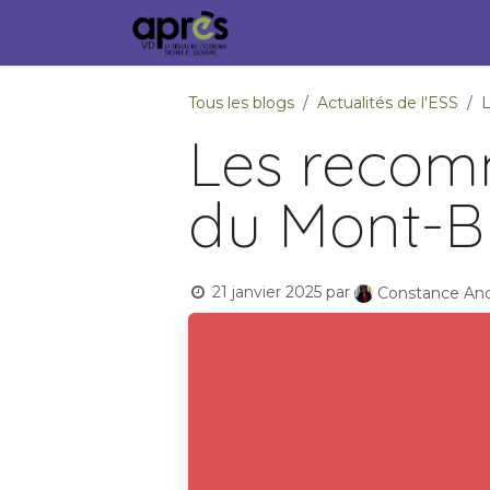
Se rendre au contenu
Accueil
Membres
Ville
Tous les blogs
Actualités de l'ESS
L
Les recom
du Mont-B
21 janvier 2025
par
Constance And