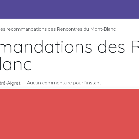
s Engagées pour l'ESS
Pépites durables
Événements
P
es recommandations des Rencontres du Mont-Blanc
mandations des 
lanc
| Aucun commentaire pour l'instant
ré-Aigret