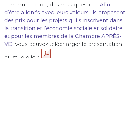
communication, des musiques, etc.
A
fin
d’être alignés avec leurs valeurs, ils proposent
des prix pour les projets qui s’inscrivent dans
la transition et l’économie sociale et solidaire
et pour les membres de la Chambre APR
È
S-
VD
. Vous pouvez télécharger le présentation
du studio ici :
Enfin, grâce à
l’usine à Low-Tech
, Rémi
réutilise des matériaux locaux afin de créer
des machines Low-Tech
comme un robot
mécanique qui fait du pesto, un composteur,
un séchoir solaire ou encore un four solaire.
Si un des projets de Rémi et Moises vous
intéresse, contactez-les à
contact@nvs-
sarl.ch
.