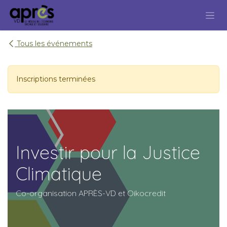
Se rendre au contenu
Tous les événements
Inscriptions terminées
Investir pour la Justice
Climatique
Co-organisation APRÈS-VD et Oikocredit