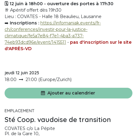
🗓️ 12 juin à 18h00 - ouverture des portes à 17h30
🥂 Apéritif offert dès 19h30
Lieu : COVATES - Halle 18 Beaulieu, Lausanne
➡️
Inscriptions :
https://infomaniak.events/fr-
ch/conferences/investir-pour-la-justice-
climatique/fe5a7e84-f7e1-4ba3-a737-
74eb93dcd96e/event/1415511
-
pas d'inscription sur le site
d'APRÈS-VD
jeudi 12 juin 2025
18:00
21:00
(
Europe/Zurich
)
Ajouter au calendrier
EMPLACEMENT
Sté Coop. vaudoise de transition
COVATES c/o La Pépite
Pl. de la Gare 10,