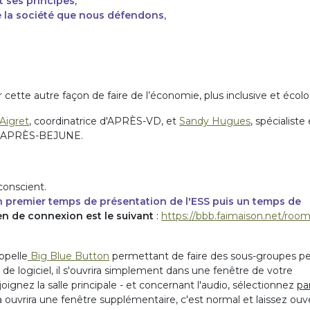
t ses principes
,
e la société que nous défendons
,
cette autre façon de faire de l’économie, plus inclusive et écol
Aigret
, coordinatrice d'APRÈS-VD, et
Sandy Hugues
, spécialiste
'APRÈS-BEJUNE.
t conscient.
un premier temps de présentation de l'ESS puis un temps de
ien de connexion est le suivant
:
https://bbb.faimaison.net/room
ppelle
Big Blue Button
permettant de faire des sous-groupes p
de logiciel, il s'ouvrira simplement dans une fenêtre de votre
oignez la salle principale - et concernant l'audio, sélectionnez
pa
a ouvrira une fenêtre supplémentaire, c'est normal et laissez ouv