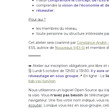
mieux
comprendre le concept de l’ESS e
comprendre la
vision de l’économie et d
réseauter.
Pour qui ?
les membres du réseau,
toute personne ou structure intéressée par 
Cet atelier sera coanimé par
Constance André--
ESS, autrice de
Nouveaux (r)Et-Si
et membre d
**********
➡️ Atelier sur inscription obligatoire, prix libre e
🗓️ Lundi 5 octobre de 12h30 à 13h30.
Il y aura 
réseautage en sous groupe
.📍 En ligne - Le
l
bsb-vsv-tun/join
Nous utiliserons un logiciel Open-Source qui s'a
la visio. Vous
n'avez pas besoin
de télécharger 
navigateur. Une fois votre nom indiqué, vous rej
écouter
. Lorsque vous irez en sous-groupe, cel