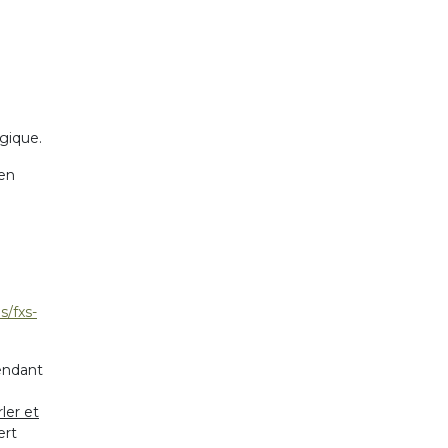
ogique.
 en
s/fxs-
endant
rler et
ert