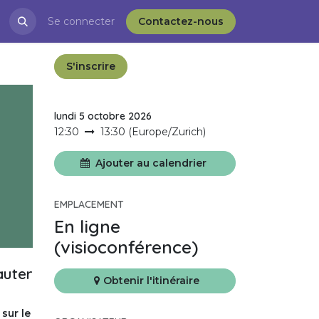
restations
Se connecter
Blog
APRÈS-VD et l'ESS
Contactez-nous
S'inscrire
lundi 5 octobre 2026
12:30
13:30
(
Europe/Zurich
)
Ajouter au calendrier
EMPLACEMENT
En ligne
(visioconférence)
auter
Obtenir l'itinéraire
sur le