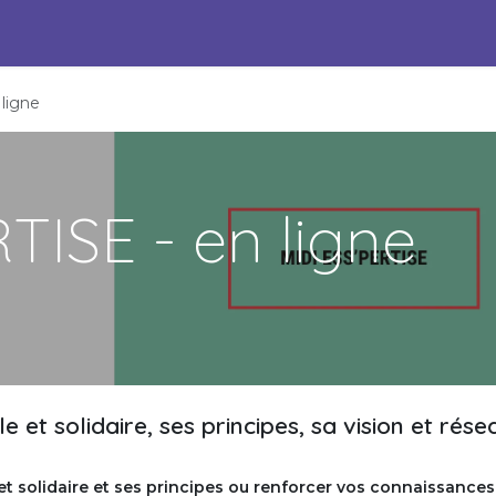
s Engagées pour l'ESS
Pépites durables
Événements
P
ligne
TISE - en ligne
 et solidaire, ses principes, sa vision et rése
et solidaire et ses principes ou renforcer vos connaissances 