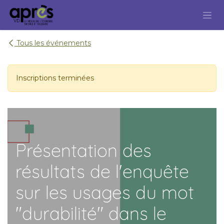
Se rendre au contenu
Tous les événements
Inscriptions terminées
Présentation des
résultats de l'enquête
sur les usages du mot
"durabilité" dans le