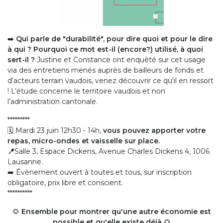
➡️
Qui parle de "durabilité", pour dire quoi et pour le dire
à qui ? Pourquoi ce mot est-il (encore?) utilisé, à quoi
sert-il ?
Justine et Constance ont enquêté sur cet usage
via des entretiens menés auprès de bailleurs de fonds et
d’acteurs terrain vaudois, venez découvrir ce qu'il en ressort
! L’étude concerne le territoire vaudois et non
l’administration cantonale.
*********
🗓️ Mardi 23 juin 12h30 - 14h,
vous pouvez apporter votre
repas, micro-ondes et vaisselle sur place.
📍
Salle 3, Espace Dickens, Avenue Charles Dickens 4, 1006
Lausanne.
➡️ Évènement ouvert à toutes et tous, sur inscription
obligatoire, prix libre et conscient.
**********
🌻
Ensemble pour montrer qu'une autre économie est
possible et qu'elle existe déjà
🌻