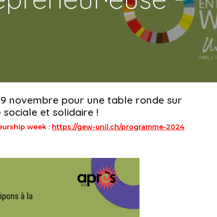
 19 novembre pour une table ronde sur
sociale et solidaire !
neurship week :
https://gew-unil.ch/programme-2024