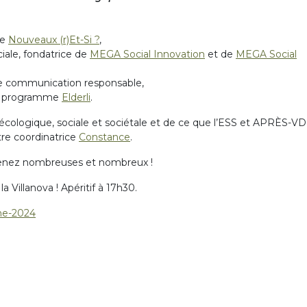
de
Nouveaux (r)Et-Si ?
,
iale, fondatrice de
MEGA Social Innovation
et de
MEGA Social
de communication responsable,
du programme
Elderli
.
on écologique, sociale et sociétale et de ce que l’ESS et APRÈS-VD
tre coordinatrice
Constance
.
venez nombreuses et nombreux !
 Villanova ! Apéritif à 17h30.
me-2024