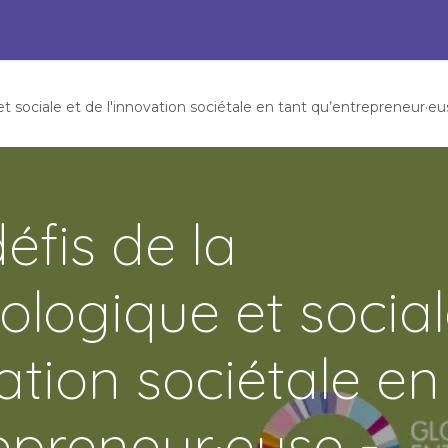
s Engagées pour l'ESS
Pépites durables
Événements
P
et sociale et de l'innovation sociétale en tant qu’entrepreneur·eu
éfis de la
cologique et socia
vation sociétale en
epreneur·euse -