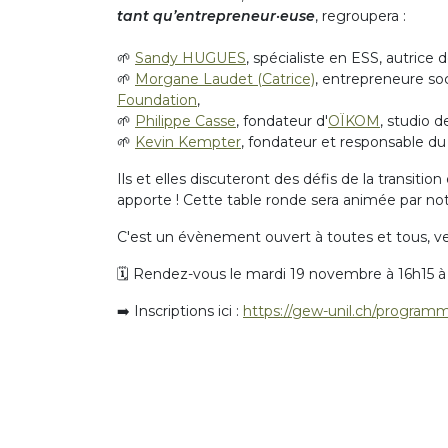
tant qu’entrepreneur·euse
, regroupera :
🌱
Sandy HUGUES
, spécialiste en ESS, autrice 
🌱
Morgane Laudet (Catrice)
, entrepreneure soc
Foundation
,
🌱
Philippe Casse
, fondateur d'
OÏKOM
, studio 
🌱
Kevin Kempter
, fondateur et responsable 
Ils et elles discuteront des défis de la transiti
apporte !️ Cette table ronde sera animée par no
C'est un évènement ouvert à toutes et tous, 
🗓️ Rendez-vous le mardi 19 novembre à 16h15 à la
➡️ Inscriptions ici :
https://gew-unil.ch/program