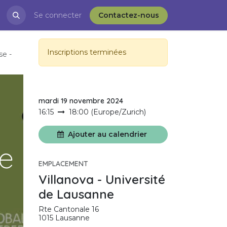
restations
Se connecter
Blog
APRÈS-VD et l'ESS
Contactez-nous
Inscriptions terminées
se -
mardi 19 novembre 2024
16:15
18:00
(
Europe/Zurich
)
Ajouter au calendrier
le
EMPLACEMENT
Villanova - Université
de Lausanne
Rte Cantonale 16
1015 Lausanne