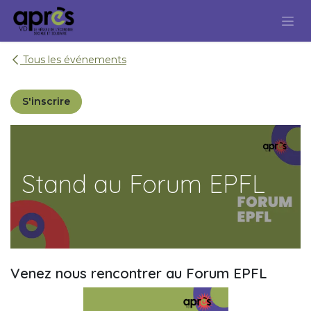
Se rendre au contenu
Tous les événements
S'inscrire
Stand au Forum EPFL
Venez nous rencontrer au Forum EPFL