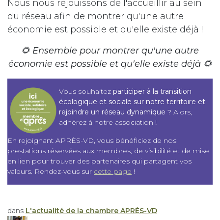
Nous nous réjouissons de l'accueillir au sein
du réseau afin de montrer qu'une autre
économie est possible et qu'elle existe déjà !
🌻 Ensemble pour montrer qu'une autre
économie est possible et qu'elle existe déjà 🌻
Vous souhaitez
participer à la transition
écologique et sociale sur notre territoire et
rejoindre un réseau dynamique
? Alors,
adhérez à notre association !
En rejoignant APRÈS-VD, vous bénéficiez de nos
prestations réservées aux membres, de visibilité et de mise
en lien pour trouver des partenaires qui partagent vos
valeurs. Rendez-vous sur
cette page
!
dans
L'actualité de la chambre APRÈS-VD