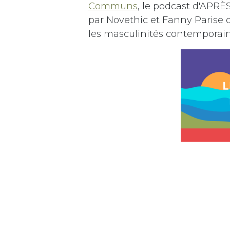
Communs
, le podcast d'APRÈ
par Novethic et Fanny Parise
les masculinités contempora
🌱 D'ici à la rentrée, n'hésite
📅 Le
5 septembre pour notre 
nouveaux membres et notamme
coopérative d'habitation Coha