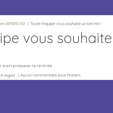
s Engagées pour l'ESS
Pépites durables
Événements
P
ambre APRÈS-VD
Toute l'équipe vous souhaite un bel été !
uipe vous souhaite
r bien préparer la rentrée
| Aucun commentaire pour l'instant
é-Aigret