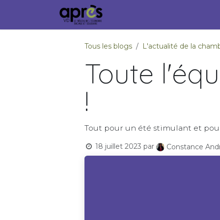
Se rendre au contenu
Accueil
Membres
Ville
Tous les blogs
L'actualité de la ch
Toute l'éq
!
Tout pour un été stimulant et pou
18 juillet 2023
par
Constance Andr