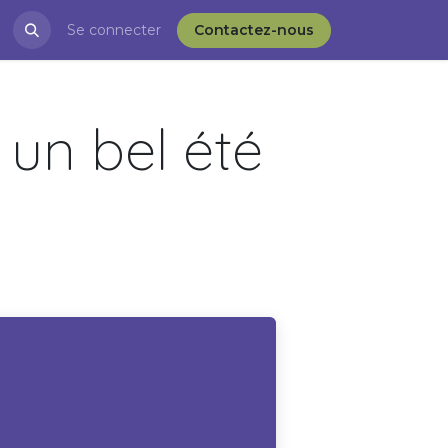
restations
Se connecter
Blog
APRÈS-VD et l'ESS
Contactez-nous
 un bel été