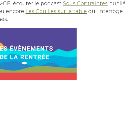
S-GE, écouter le podcast
Sous Contraintes
publié
 ou encore
Les Couilles sur la table
qui interroge
ines.
z pas à vous inscrire à nos prochains évènements :
afterwork
où vous pourrez découvrir nos
nt entendre Paradigm21 (Lucie et David), la
cha (Natacha et Eve) et nos autres membres qui