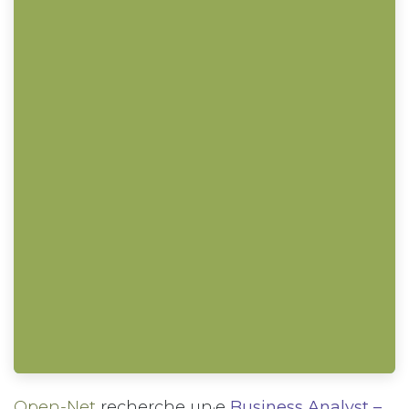
Open-Net
recherche un·e
Business Analyst –