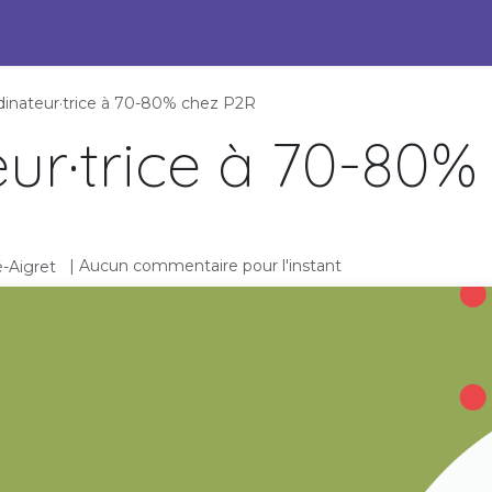
s Engagées pour l'ESS
Pépites durables
Événements
P
dinateur·trice à 70-80% chez P2R
ur·trice à 70-80%
| Aucun commentaire pour l'instant
-Aigret