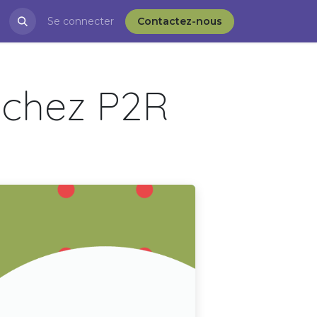
restations
Se connecter
Blog
APRÈS-VD et l'ESS
Contactez-nous
 chez P2R