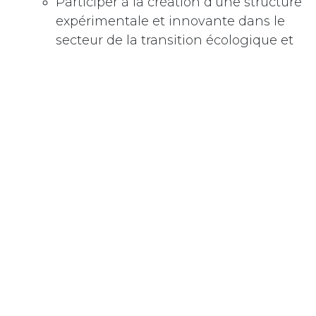
Participer à la création d’une structure
expérimentale et innovante dans le
secteur de la transition écologique et
sociale
Contribuer à améliorer la société et à
avoir un impact positif sur
l’environnement
Expérimenter la gouvernance
partagée : un fonctionnement dans
lequel chaque avis compte
Rejoindre un lieu de travail dynamique
et stimulant plaçant l’humain au cœur
de ses valeurs.
Date limite pour l’envoi des dossiers :
le
31
janvier 2025
au plus tard
.
CV, diplômes, lettre
de motivation, certificats de travail,