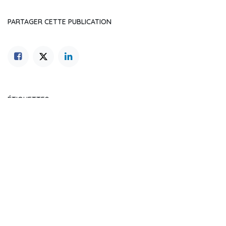
PARTAGER CETTE PUBLICATION
ÉTIQUETTES
NOS BLOGS
L'actualité de la chambre APRÈS-VD
Offre d'emploi
Actualités de l'ESS